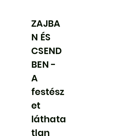
ZAJBA
N ÉS
CSEND
BEN -
A
festész
et
láthata
tlan