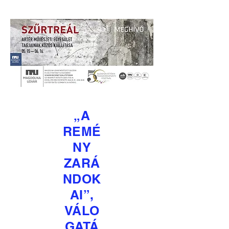
„A
REMÉ
NY
ZARÁ
NDOK
AI”,
VÁLO
GATÁ