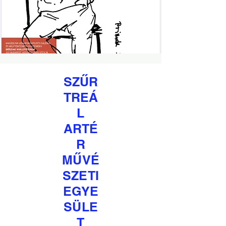
SZŰR
TREÁ
L
ARTÉ
R
MŰVÉ
SZETI
EGYE
SÜLE
T