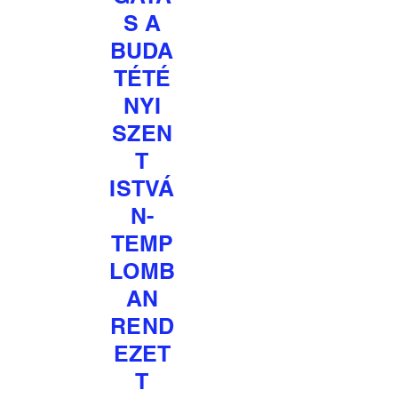
S A
BUDA
TÉTÉ
NYI
SZEN
T
ISTVÁ
N-
TEMP
LOMB
AN
REND
EZET
T