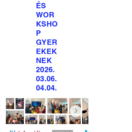
ÉS
WOR
KSHO
P
GYER
EKEK
NEK
2026.
03.06.
04.04
.