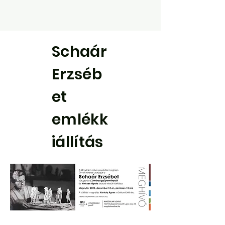
Schaár
Erzséb
et
emlékk
iállítás