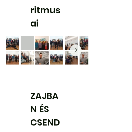
ritmus
ai
ZAJBA
N ÉS
CSEND