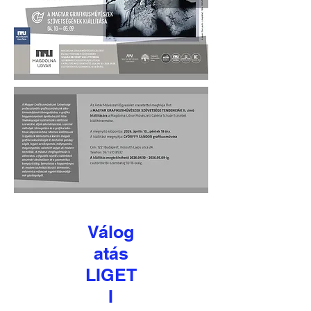
Válog
atás
LIGET
I