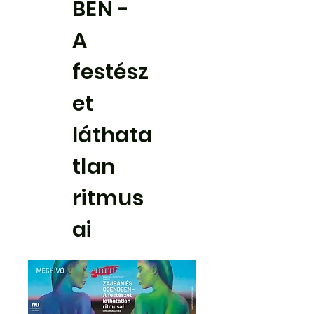
BEN -
A
festész
et
láthata
tlan
ritmus
ai