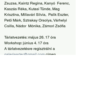
Zsuzsa, Kaintz Regina, Kanyó  Ferenc, 
Kaszás Réka, Kutasi Tünde, Mag 
Krisztina, Millavári Silvia,  Palik Eszter, 
Pető Márk, Sztrakay Orsolya, Várhelyi 
Csilla, Nádor  Mónika, Zámori Zsófia
Tárlatvezetés: május 26. 17 óra
Workshop: június 4. 17 óra
A tárlatvezetésre regisztrálni a 
galeriaarter@gmail.com
 címen 
lehetséges.