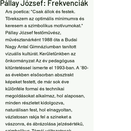
Pállay József: Frekvenciák
Ars poetica: "Csak állok és festek. 
Törekszem az optimális minimumra és 
keresem a szimbolikus motívumokat."
Pállay József festőművész, 
művésztanárként 1988 óta a Budai 
Nagy Antal Gimnáziumban tanított 
vizuális kultúrát. Kerületünkben az 
önkormányzat Az év pedagógusa 
kitüntetéssel ismerte el 1993-ban. A ’80-
as években elsősorban absztrakt 
képeket festett, de már sok éve 
különféle formai és technikai 
megoldásokat alkalmaz, hol alaposan, 
minden részletet kidolgozva, 
naturálisan fest, hol elnagyoltan, 
vázlatosan rakja fel a színeket a 
vászonra, és ábrázolása jelzésértékű, 
szimbolikus. Témái változatosak, 