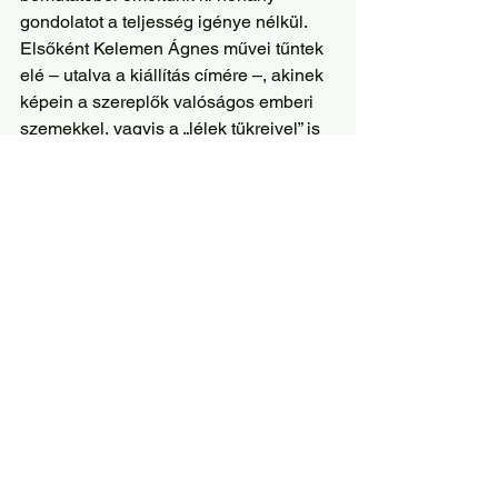
gondolatot a teljesség igénye nélkül. 
Elsőként Kelemen Ágnes művei tűntek 
elé – utalva a kiállítás címére –, akinek 
képein a szereplők valóságos emberi 
szemekkel, vagyis a „lélek tükreivel” is 
megáldottak. Majd Tóth Avanti Péter 
képi világát elemezte, akit Cervantes 
Don Quijote de la Mancha lovagja 
ihletett meg. –  Felkötötte a vértet, 
sisakot, tintába mártotta tollát és 
megrohamozta kortárs világunk 
groteszk valóságát. Szegény spanyol 
lovag bekeveredett a felhőkarcolók 
közé, ámulva bámul a magasba, a 
szélmalomból szélmalomerdő lett, 
ráadásul égig érő lábakon – sorolta a 
képzőművész. 