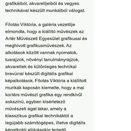
grafikáiból, akvarelljeiből és vegyes 
technikával készült munkáiból válogat.
Filotás Viktória, a galéria vezetője 
elmondta, hogy a kiállító művészek az 
Artér Művészeti Egyesület grafikusai és 
meghívott grafikusművészek. Az 
alkotások között vannak nyomatok, 
tusrajzok, növényi tanulmányrajzok, 
akvarellek és különleges technikai 
bravúrral készült digitális grafikai 
képalkotások. Filotás Viktória a kiállított 
munkák kapcsán kiemelte, hogy a mai 
kortárs művészi grafika egy rendkívül 
sokszínű, egyben kísérletező 
művészeti ágat takar, amely a 
klasszikus grafikai technikáktól a 
legújabb számítógépes, illetve digitális 
képalkotói eljárásokig terjedő 