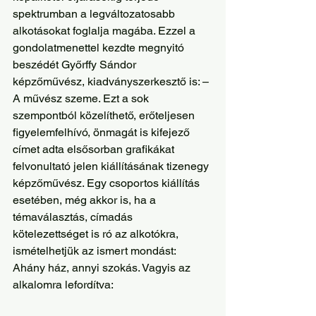
spektrumban a legváltozatosabb 
alkotásokat foglalja magába. Ezzel a 
gondolatmenettel kezdte megnyitó 
beszédét Győrffy Sándor 
képzőművész, kiadványszerkesztő is: – 
A művész szeme. Ezt a sok 
szempontból közelíthető, erőteljesen 
figyelemfelhívó, önmagát is kifejező 
címet adta elsősorban grafikákat 
felvonultató jelen kiállításának tizenegy 
képzőművész. Egy csoportos kiállítás 
esetében, még akkor is, ha a 
témaválasztás, címadás 
kötelezettséget is ró az alkotókra, 
ismételhetjük az ismert mondást: 
Ahány ház, annyi szokás. Vagyis az 
alkalomra lefordítva: 