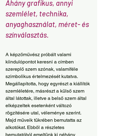
Ahány grafikus, annyi 
szemlélet, technika, 
anyaghasználat, méret- és 
színválasztás. 
A képzőművész próbált valami 
kiindulópontot keresni a címben 
szereplő szem szónak, valamiféle 
szimbolikus értelmezését kutatva. 
Megállapította, hogy egyrészt a kiállítók 
szemléletére, másrészt a külső szem 
által látottak, illetve a belső szem által 
elképzeltek esetenként változó 
rögzítésére utal, véleménye szerint. 
Majd műveik tükrében bemutatta az 
alkotókat. Ebből a részletes 
bemutatóból emeltünk ki néhány 