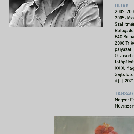
DÍJAK
2002, 200
2005 Józs
Szállítmá
Befogadó 
FAO Róma 
2008 Trik
pályázat 
Orvosreha
fotópályá
XXIX. Mag
Sajtófotó
díj ︱2021 
TAGSÁG
Magyar F
Művészer