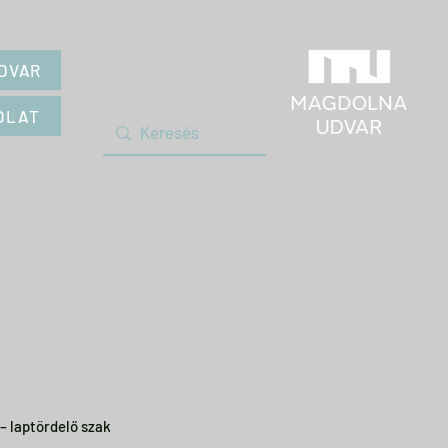
DVAR
OLAT
– laptördelő szak