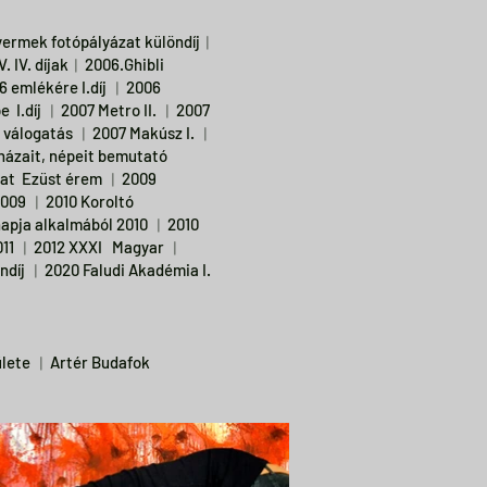
gyermek fotópályázat különdíj︱
V. IV. díjak︱2006.Ghibli
56 emlékére I.díj ︱2006
pe I.díj ︱2007 Metro II. ︱2007
ar válogatás ︱2007 Makúsz I. ︱
 házait, népeit bemutató
yázat Ezüst érem ︱2009
2009
︱2010 Koroltó
napja alkalmából 2010 ︱2010
t2011 ︱2012 XXXI Magyar ︱
ndíj ︱2020 Faludi Akadémia I.
lete ︱Artér Budafok