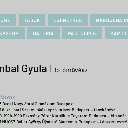
LUNK
TAGOK
ESEMÉNYEK
MAGDOLNA U
RKSHOP
GALÉRIA
PARTNEREK
KAPCS
mbal Gyula
I
fotóművész
ÁNYOK
76 Budai Nagy Antal Gimnázium Budapest
81 6. sz. Ipari Szakmunkásképző Intézet Budapest - fényképész
90, 1998-1999 Pázmány Péter Katolikus Egyetem Budapest - hittanár
7 MÚOSZ Bálint György Újságíró Akadémia Budapest - képszerkesztő 