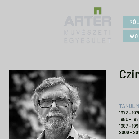
RÓ
WO
Czi
TANULM
1972 – 19
1980 – 19
1987 – 19
2006 – 20