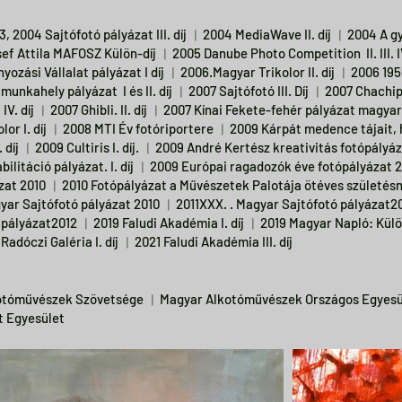
3, 2004 Sajtófotó pályázat III. díj ︱2004 MediaWave II. díj ︱2004 A 
ef Attila MAFOSZ Külön-díj ︱2005 Danube Photo Competition II. III. I
nyozási Vállalat pályázat I díj ︱2006.Magyar Trikolor II. díj ︱2006 19
munkahely pályázat I és II. díj ︱2007 Sajtófotó III. Díj ︱2007 Chachi
IV. díj ︱2007 Ghibli. II. díj ︱2007 Kínai Fekete-fehér pályázat magy
olor I. díj ︱2008 MTI Év fotóriportere ︱2009 Kárpát medence tájait,
I. díj ︱2009 Cultiris I. díj. ︱2009 André Kertész kreativitás fotópál
bilitáció pályázat. I. díj ︱2009
Európai ragadozók éve fotópályázat 
zat 2010 ︱2010 Fotópályázat a Művészetek Palotája ötéves születés
yar Sajtófotó pályázat 2010 ︱2011XXX. . Magyar Sajtófotó pályáza
 pályázat2012 ︱2019 Faludi Akadémia I. díj ︱2019 Magyar Napló: Külö
Radóczi Galéria I. díj ︱2021 Faludi Akadémia III. díj
otóművészek Szövetsége ︱Magyar Alkotóművészek Országos Egyesü
t Egyesület